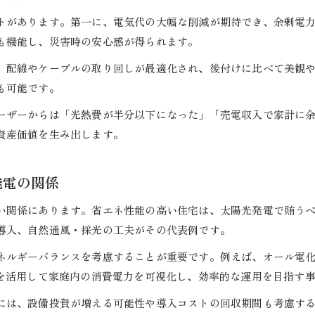
住宅設計と太陽光発電の長期的な収益性を解説
トがあります。第一に、電気代の大幅な削減が期待でき、余剰電
これからの住宅設計と太陽光発電の未来展望
も機能し、災害時の安心感が得られます。
住宅設計と太陽光発電の今後の主流トレンド
、配線やケーブルの取り回しが最適化され、後付けに比べて美観
最新技術が変える住宅設計と太陽光発電の未来像
も可能です。
住宅設計と太陽光発電の環境貢献と社会的意義
ーザーからは「光熱費が半分以下になった」「売電収入で家計に
新素材が住宅設計と太陽光発電にもたらす可能性
資産価値を生み出します。
住宅設計の進化と太陽光発電の法制度動向を解説
発電の関係
い関係にあります。省エネ性能の高い住宅は、太陽光発電で賄う
導入、自然通風・採光の工夫がその代表例です。
ネルギーバランスを考慮することが重要です。例えば、オール電
Sを活用して家庭内の消費電力を可視化し、効率的な運用を目指す
には、設備投資が増える可能性や導入コストの回収期間も考慮す