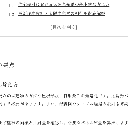
住宅設計における太陽光発電の基本的な考え方
最新住宅設計と太陽光発電の相性を徹底解説
太陽光発電を活かす住宅設計のメリットとは
住宅設計で意識すべき省エネと太陽光発電の関係
太陽光発電が住宅設計にもたらす安心感と将来性
太陽光発電導入に適した住宅設計の工夫
住宅設計で太陽光発電の効果を最大化する方法
の要点
屋根形状と住宅設計が太陽光発電に与える影響
住宅設計の工夫で太陽光発電の発電効率を上げる
な考え方
太陽光発電に適した住宅設計のチェックリスト
要なのは建物の方位や屋根形状、日射条件の最適化です。太陽光
住宅設計段階で考える太陽光発電の配置計画
討する必要があります。また、配線図やケーブル経路の設計も初
配線図と設計手順から学ぶ太陽光発電住宅
住宅設計で重要な太陽光発電配線図の基礎知識
まず屋根の面積と日射量を確認し、必要なパネル容量を算出します
太陽光発電設計手順を住宅設計に活かすコツ