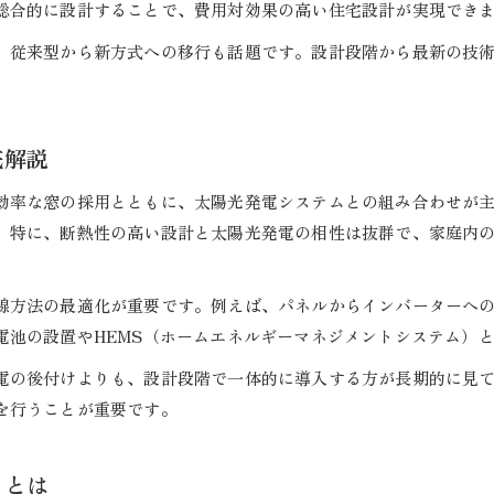
総合的に設計することで、費用対効果の高い住宅設計が実現でき
太陽光発電の配線方法と住宅設計の実践ポイント
、従来型から新方式への移行も話題です。設計段階から最新の技
住宅設計における太陽光発電ケーブル選定の注意点
。
太陽光発電システムの設計と施工を住宅設計で押さえる
後付けのデメリットと初期設計の重要性
底解説
太陽光発電の後付けが住宅設計に及ぼす影響
住宅設計段階で後付けデメリットを避ける方法
効率な窓の採用とともに、太陽光発電システムとの組み合わせが
太陽光パネル後付けによる追加費用とリスク
。特に、断熱性の高い設計と太陽光発電の相性は抜群で、家庭内
住宅設計で初期から太陽光発電を組み込む意義
後付けを避けるための住宅設計の具体的工夫
線方法の最適化が重要です。例えば、パネルからインバーターへ
設計段階で考える太陽光発電の費用対効果
電池の設置やHEMS（ホームエネルギーマネジメントシステム）
住宅設計で抑える太陽光発電の初期費用と回収年数
電の後付けよりも、設計段階で一体的に導入する方が長期的に見
太陽光発電の費用対効果を住宅設計で高めるコツ
を行うことが重要です。
住宅設計で活用できる補助金と太陽光発電の関係
太陽光発電システムの投資回収を設計で最適化
トとは