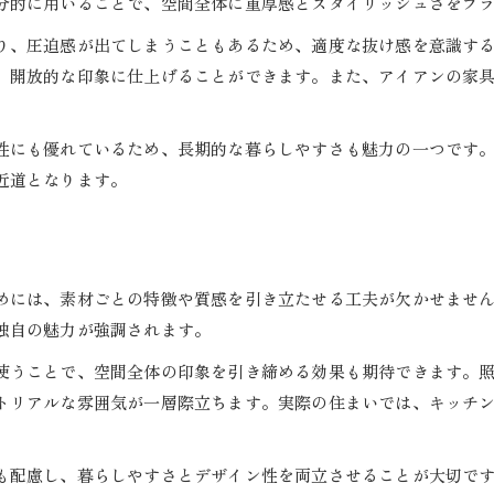
分的に用いることで、空間全体に重厚感とスタイリッシュさをプ
無骨さと洗練を両立する外観の工夫とは
り、圧迫感が出てしまうこともあるため、適度な抜け感を意識す
キッチンやリビングに映える素材選びの極意
、開放的な印象に仕上げることができます。また、アイアンの家
住宅設計でキッチンが輝く素材の選び方
インダストリアルキッチンに最適な素材と住宅設計
性にも優れているため、長期的な暮らしやすさも魅力の一つです
リビングやキッチンで映える住宅設計の工夫
近道となります。
住宅設計で生活空間が引き立つ素材活用法
インダストリアルデザイン内装の実用的選択肢
めには、素材ごとの特徴や質感を引き立たせる工夫が欠かせませ
独自の魅力が強調されます。
使うことで、空間全体の印象を引き締める効果も期待できます。
トリアルな雰囲気が一層際立ちます。実際の住まいでは、キッチ
も配慮し、暮らしやすさとデザイン性を両立させることが大切で