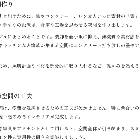
間作り
引き出すために、鉄やコンクリート、レンガといった素材の「素
・手すりの設置は、倉庫や工場を思わせる空間を作り出します。
プルにまとめることです。装飾を最小限に抑え、無機質な素材感
やキッチンなど家族が集まる空間にコンクリート打ち放しの壁や
ため、照明計画や木材を部分的に取り入れるなど、温かみを添え
練空間の工夫
際は、空間を洗練させるための工夫が欠かせません。特に色合い
統一感のあるインテリアが完成します。
や家具をアクセントとして用いると、空間全体が引き締まり、ス
イン性と実用性の両立を意識しましょう。