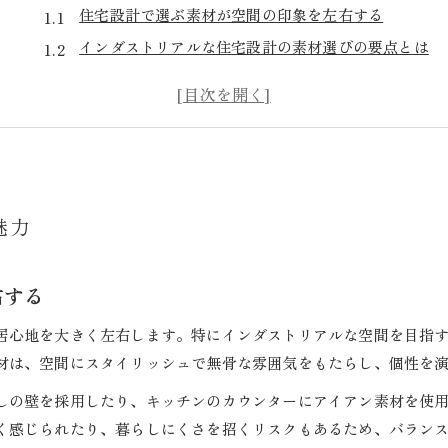
住宅設計で選ぶ素材が空間の印象を左右する
インダストリアルな住宅設計の素材選びの要点とは
コンクリートや鉄が活きる住宅設計の秘訣
住宅設計で素材の個性を引き出す工夫
インダストリアルデザイン建築に学ぶ素材活用法
無骨さを生かすインダストリアル空間づくり
住宅設計で無骨な美しさを演出する空間作り
魅力
インダストリアルデザインで叶える洗練空間の工夫
住宅設計に活きる無骨さと温かみのバランス術
右する
ダサくならないための無骨感の取り入れ方
居心地を大きく左右します。特にインダストリアルな空間を目指
素材感を活かしたインダストリアルな部屋作り
材は、空間にスタイリッシュで無骨な雰囲気をもたらし、個性を
住宅設計なら叶う理想のインダストリアル
注文住宅の住宅設計で実現する理想の空間
しの壁を採用したり、キッチンのカウンターにアイアン素材を使
く感じられたり、暮らしにくさを招くリスクもあるため、バラン
住宅設計で叶えるインダストリアルな暮らし方